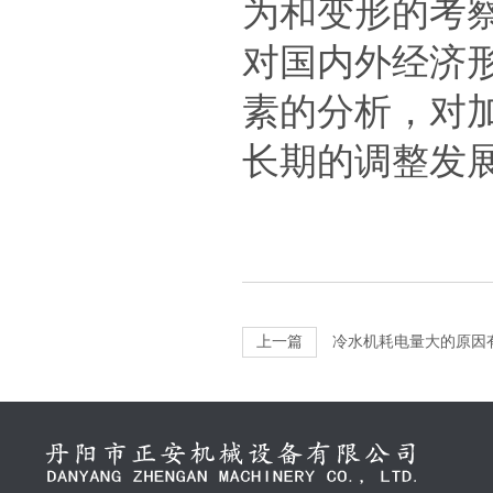
为和变形的考
对国内外经济
素的分析，对
长期的调整发
上一篇
冷水机耗电量大的原因