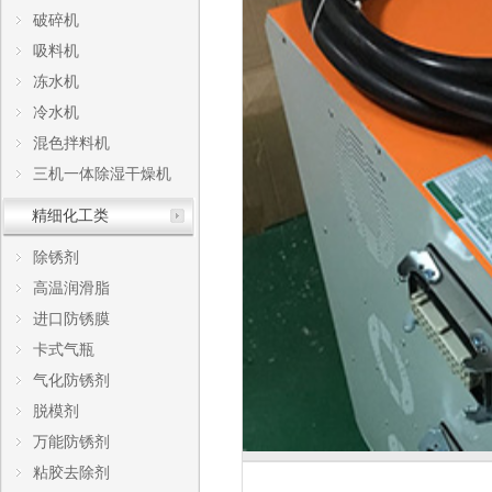
破碎机
吸料机
冻水机
冷水机
混色拌料机
三机一体除湿干燥机
精细化工类
除锈剂
高温润滑脂
进口防锈膜
卡式气瓶
气化防锈剂
脱模剂
万能防锈剂
粘胶去除剂