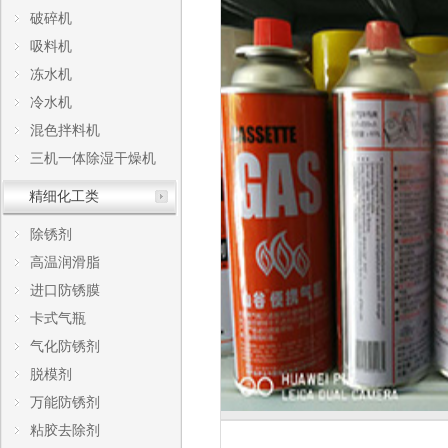
破碎机
吸料机
冻水机
冷水机
混色拌料机
三机一体除湿干燥机
精细化工类
除锈剂
高温润滑脂
进口防锈膜
卡式气瓶
气化防锈剂
脱模剂
万能防锈剂
粘胶去除剂